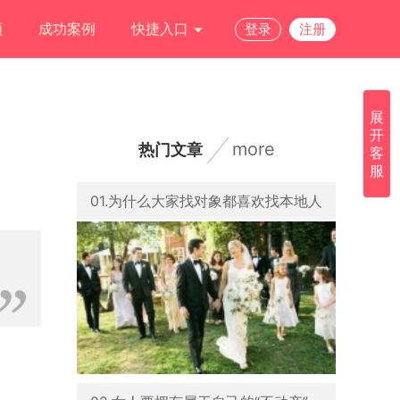
频
成功案例
快捷入口
登录
注册
展
开
more
热门文章
客
服
01.为什么大家找对象都喜欢找本地人