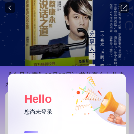
1642浏览
活动已结束
【会员免费】12月19日读书分享会丨蔡康
永的说话之道
Hello
12/19 星期六 I 14:00
活动时间：
万达广场万达中心C座1903、1904
地点：
您尚未登录
江苏南京建邺区
免费
费用：