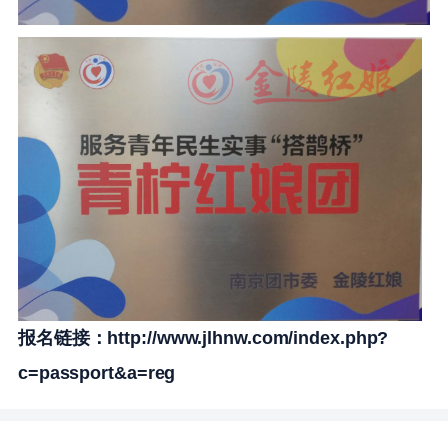
报名链接：http://www.jlhnw.com/index.php?
c=passport&a=reg